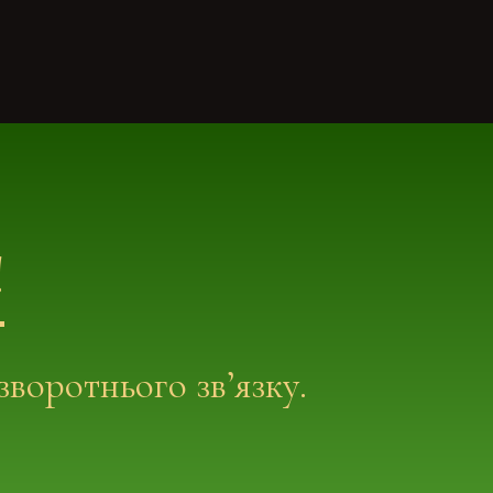
!
воротнього зв’язку.