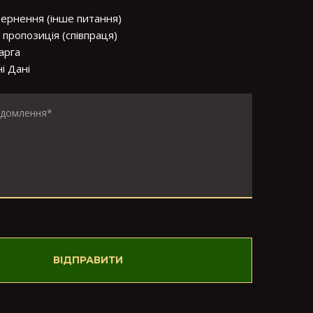
вернення (інше питання)
пропозиція (співпраця)
арга
і Дані
ВІДПРАВИТИ